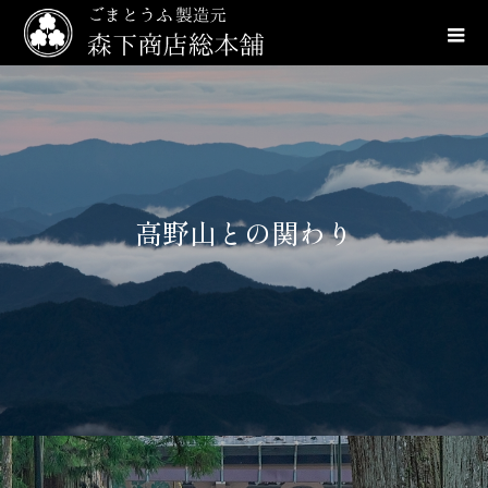
高
野
山
と
の
関
わ
り