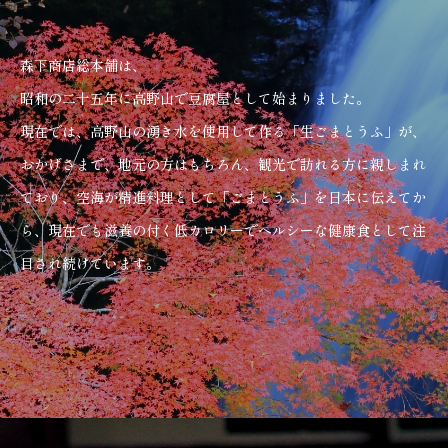
森下商店総本舗は、
昭和の二十五年に高野山で豆腐屋として始まりました。
現在では、高野山の湧き水を使用して作る
「生ごまとうふ」が、
おかげさまで、地元の方はもちろん、観光で訪れる方に親しまれ
ており、
空海が精進料理として「ごまとうふ」を日本に伝えてか
ら、現在でも滋養の付く低カロリーでヘルシーな健康食として注
目され続けています。