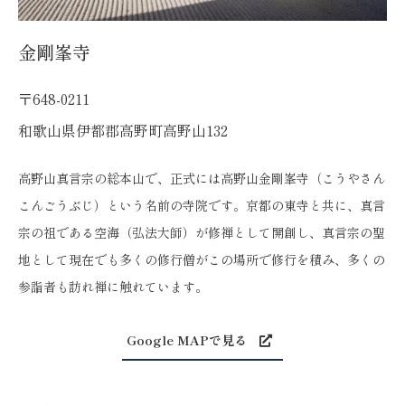
金剛峯寺
〒648-0211
和歌山県伊都郡高野町高野山132
高野山真言宗の総本山で、正式には高野山金剛峯寺（こうやさん
こんごうぶじ）という名前の寺院です。京都の東寺と共に、真言
宗の祖である空海（弘法大師）が修禅として開創し、真言宗の聖
地として現在でも多くの修行僧がこの場所で修行を積み、多くの
参詣者も訪れ禅に触れています。
Google MAPで見る