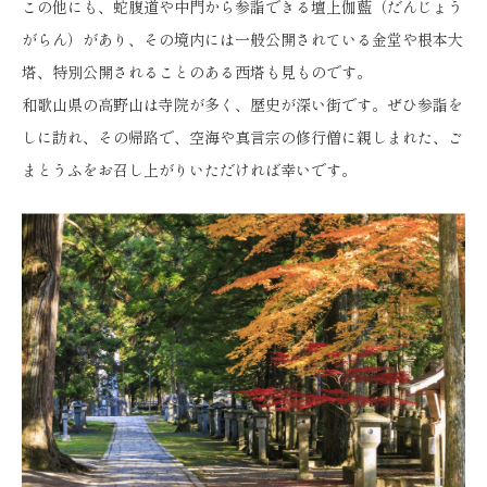
この他にも、蛇腹道や中門から参詣できる壇上伽藍（だんじょう
がらん）があり、その境内には一般公開されている金堂や根本大
塔、特別公開されることのある西塔も見ものです。
和歌山県の高野山は寺院が多く、歴史が深い街です。ぜひ参詣を
しに訪れ、その帰路で、空海や真言宗の修行僧に親しまれた、ご
まとうふをお召し上がりいただければ幸いです。