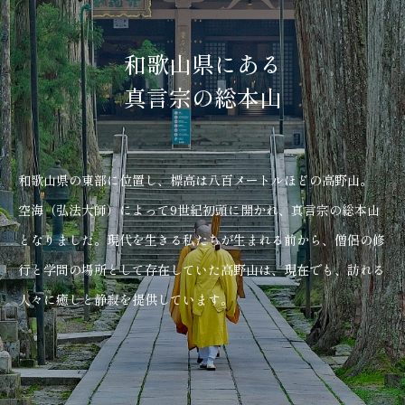
和歌山県にある
真言宗の総本山
和歌山県の東部に位置し、標高は八百メートルほどの高野山。
空海（弘法大師）によって9世紀初頭に開かれ、真言宗の総本山
となりました。現代を生きる私たちが生まれる前から、僧侶の修
行と学問の場所として存在していた高野山は、現在でも、訪れる
人々に癒しと静寂を提供しています。