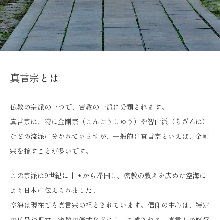
真言宗とは
仏教の宗派の一つで、密教の一派に分類されます。
真言宗は、特に金剛宗（こんごうしゅう）や智山派（ちざんは）
などの流派に分かれていますが、
一般的に真言宗といえば、金剛
宗を指すことが多いです。
この宗派は9世紀に中国から帰国し、密教の教えを広めた空海に
より日本に伝えられました。
空海は現在でも真言宗の祖とされています。信仰の中心は、特定
の仏号や呪文、密教の儀式などによって成される「真言」の修行